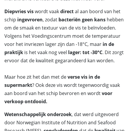
Diepvries vis
wordt vaak
direct
al aan boord van het
schip
ingevroren
, zodat
bacteriën geen kans
hebben
om de smaak en textuur van de vis te beïnvloeden.
Volgens het Voedingscentrum moet de temperatuur
voor het invriezen lager zijn dan -18°C, maar
in de
praktijk
is het vaak nog veel
lager: tot -30°C
. Dit zorgt
ervoor dat de kwaliteit gegarandeerd kan worden.
Maar hoe zit het dan met de
verse vis in de
supermarkt
? Ook deze vis wordt tegenwoordig vaak
aan boord van het schip bevroren en wordt
voor
verkoop ontdooid.
Wetenschappelijk onderzoek
, dat werd uitgevoerd
door Norwegian Institute of Nutrition and Seafood
Research (NIFES),
concludeerden
dat de
kwaliteit
van