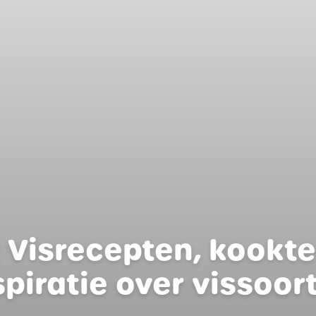
h: Visrecepten, kookt
spiratie over vissoor