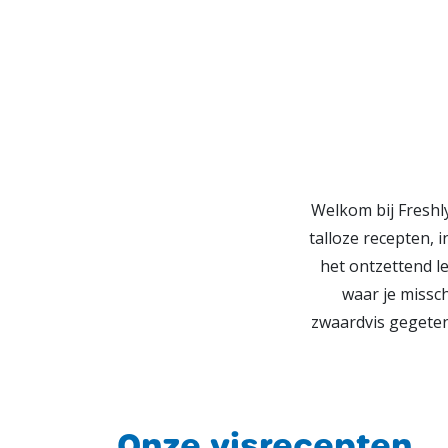
Welkom bij Freshly
talloze recepten, 
het ontzettend l
waar je missch
zwaardvis gegeten
Onze visrecepten