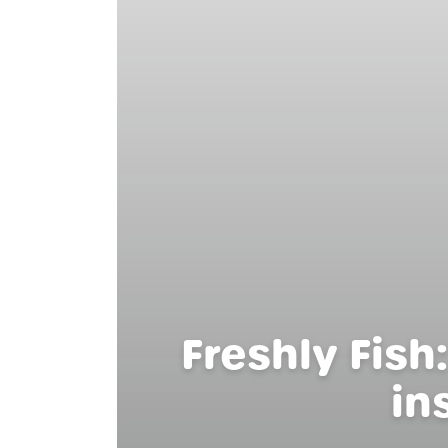
Freshly Fis
in