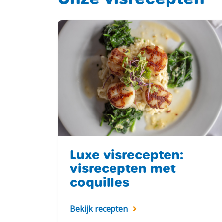
Luxe visrecepten:
visrecepten met
coquilles
Bekijk recepten