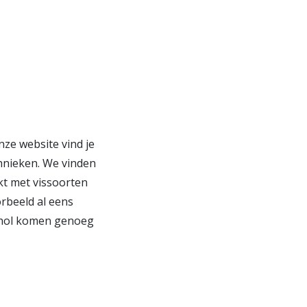
nze website vind je
chnieken. We vinden
kt met vissoorten
orbeeld al eens
schol komen genoeg