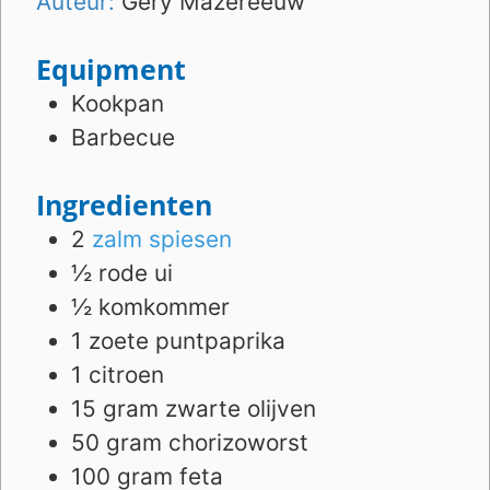
Auteur:
Gery Mazereeuw
Equipment
Kookpan
Barbecue
Ingredienten
2
zalm spiesen
½
rode ui
½
komkommer
1
zoete puntpaprika
1
citroen
15
gram
zwarte olijven
50
gram
chorizoworst
100
gram
feta