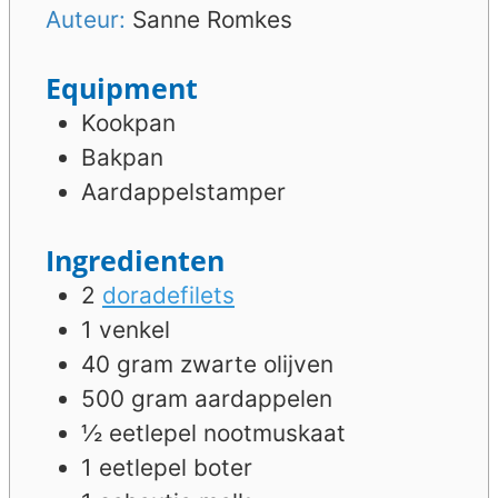
Auteur:
Sanne Romkes
Equipment
Kookpan
Bakpan
Aardappelstamper
Ingredienten
2
doradefilets
1
venkel
40
gram
zwarte olijven
500
gram
aardappelen
½
eetlepel
nootmuskaat
1
eetlepel
boter