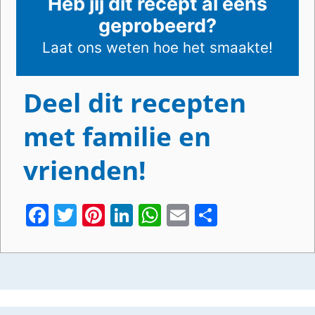
Heb jij dit recept al eens
geprobeerd?
Laat ons weten
hoe het smaakte!
Deel dit recepten
met familie en
vrienden!
Facebook
Twitter
Pinterest
LinkedIn
WhatsApp
Email
Share