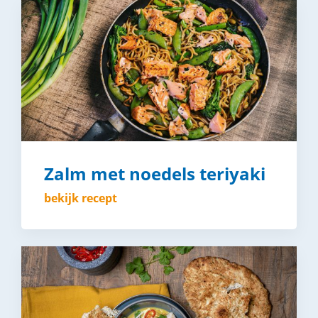
Zalm met noedels teriyaki
bekijk recept