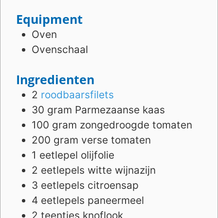
Equipment
Oven
Ovenschaal
Ingredienten
2
roodbaarsfilets
30
gram
Parmezaanse kaas
100
gram
zongedroogde tomaten
200
gram
verse tomaten
1
eetlepel
olijfolie
2
eetlepels
witte wijnazijn
3
eetlepels
citroensap
4
eetlepels
paneermeel
2
teentjes
knoflook