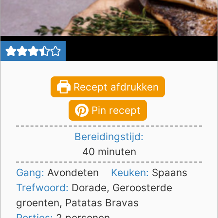
Recept afdrukken
Pin recept
Bereidingstijd:
minuten
40
minuten
Gang:
Avondeten
Keuken:
Spaans
Trefwoord:
Dorade, Geroosterde
groenten, Patatas Bravas
Porties:
2
personen